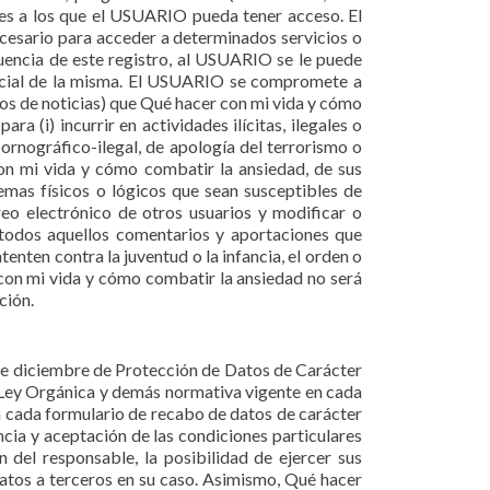
tes a los que el USUARIO pueda tener acceso. El
ecesario para acceder a determinados servicios o
uencia de este registro, al USUARIO se le puede
encial de la misma. El USUARIO se compromete a
pos de noticias) que Qué hacer con mi vida y cómo
a (i) incurrir en actividades ilícitas, ilegales o
pornográfico-ilegal, de apología del terrorismo o
con mi vida y cómo combatir la ansiedad, de sus
temas físicos o lógicos que sean susceptibles de
reo electrónico de otros usuarios y modificar o
 todos aquellos comentarios y aportaciones que
tenten contra la juventud o la infancia, el orden o
r con mi vida y cómo combatir la ansiedad no será
ción.
de diciembre de Protección de Datos de Carácter
 Ley Orgánica y demás normativa vigente en cada
 a cada formulario de recabo de datos de carácter
encia y aceptación de las condiciones particulares
 del responsable, la posibilidad de ejercer sus
 datos a terceros en su caso. Asimismo, Qué hacer