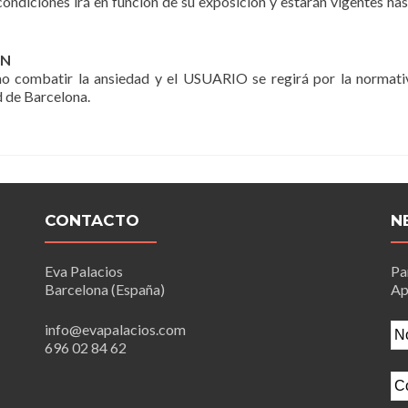
condiciones irá en función de su exposición y estarán vigentes 
ÓN
o combatir la ansiedad y el USUARIO se regirá por la normativ
d de Barcelona.
CONTACTO
N
Eva Palacios
Pa
Barcelona (España)
Ap
info@evapalacios.com
696 02 84 62