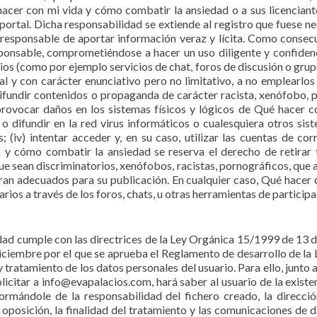
hacer con mi vida y cómo combatir la ansiedad o a sus licencian
rtal. Dicha responsabilidad se extiende al registro que fuese n
responsable de aportar información veraz y lícita. Como consec
sponsable, comprometiéndose a hacer un uso diligente y confid
ios (como por ejemplo servicios de chat, foros de discusión o gru
 y con carácter enunciativo pero no limitativo, a no emplearlos par
) difundir contenidos o propaganda de carácter racista, xenófobo, 
 provocar daños en los sistemas físicos y lógicos de Qué hacer 
o difundir en la red virus informáticos o cualesquiera otros sis
(iv) intentar acceder y, en su caso, utilizar las cuentas de cor
 y cómo combatir la ansiedad se reserva el derecho de retirar
ue sean discriminatorios, xenófobos, racistas, pornográficos, que a
ltaran adecuados para su publicación. En cualquier caso, Qué hace
rios a través de los foros, chats, u otras herramientas de participa
dad cumple con las directrices de la Ley Orgánica 15/1999 de 13 
iciembre por el que se aprueba el Reglamento de desarrollo de la
 tratamiento de los datos personales del usuario. Para ello, junto
olicitar a info@evapalacios.com, hará saber al usuario de la exist
ormándole de la responsabilidad del fichero creado, la dirección
 oposición, la finalidad del tratamiento y las comunicaciones de