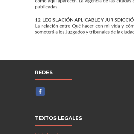
como aquí aparecen. La vigencia de las citadas 
publicadas.
12. LEGISLACIÓN APLICABLE Y JURISDICCI
La relación entre Qué hacer con mi vida y cóm
someterá a los Juzgados y tribunales de la ciuda
REDES
TEXTOS LEGALES