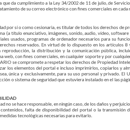
 que da cumplimiento a la Ley 34/2002 de 11 de julio, de Servicio
 tratamiento de su correo electrónico con fines comerciales en cad
d por sí o como cesionaria, es titular de todos los derechos de pro
a (a título enunciativo, imágenes, sonido, audio, vídeo, softwar
riales usados, programas de ordenador necesarios para su funcion
derechos reservados. En virtud de lo dispuesto en los artículos 8
 reproducción, la distribución y la comunicación pública, inclu
na web, con fines comerciales, en cualquier soporte y por cualquie
ARIO se compromete a respetar los derechos de Propiedad Intelect
ar los elementos del portal e incluso imprimirlos, copiarlos y a
sea, única y exclusivamente, para su uso personal y privado. El
ección o sistema de seguridad que estuviera instalado en el las pá
BILIDAD
d no se hace responsable, en ningún caso, de los daños y perjuicio
 contenidos, falta de disponibilidad del portal o la transmisión
medidas tecnológicas necesarias para evitarlo.