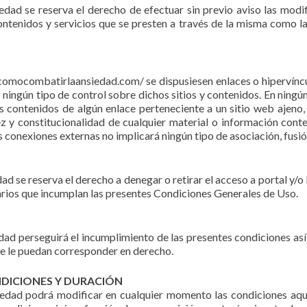
dad se reserva el derecho de efectuar sin previo aviso las modif
ontenidos y servicios que se presten a través de la misma como 
omocombatirlaansiedad.com/ se dispusiesen enlaces o hipervíncul
 ningún tipo de control sobre dichos sitios y contenidos. En ning
contenidos de algún enlace perteneciente a un sitio web ajeno, n
dez y constitucionalidad de cualquier material o información con
tas conexiones externas no implicará ningún tipo de asociación, fusi
 se reserva el derecho a denegar o retirar el acceso a portal y/o 
suarios que incumplan las presentes Condiciones Generales de Uso.
ad perseguirá el incumplimiento de las presentes condiciones así 
que le puedan corresponder en derecho.
NDICIONES Y DURACIÓN
edad podrá modificar en cualquier momento las condiciones aq