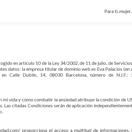
Ir al contenid
Para ti, mujer,
gido en artículo 10 de la Ley 34/2002, de 11 de julio, de Servicio
ientes datos: la empresa titular de dominio web es Eva Palacios (
s en Calle Dublín, 14, 08030 Barcelona, número de N.I.F.:
on mi vida y cómo combatir la ansiedad atribuye la condición de 
as. Las citadas Condiciones serán de aplicación independientemen
o.
ad.com/ proporciona el acceso a multitud de informaciones, s